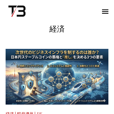
SKIP
TO
CONTENT
Toggle
Menu
経済
TOPページ
当社の強み
サービス紹介
事例紹介
会社情報
お役立ちコンテンツ
経済 | 暗号通貨 | DX