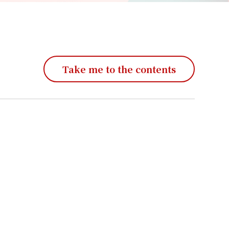
Take me to the contents
インフレ・賃上げはチャンスに変え
られる。政府の思惑を読み解き、生
産性で勝つ経営戦略とは