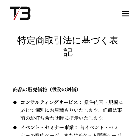
SKIP
TO
CONTENT
Toggle
Menu
特定商取引法に基づく表
TOPページ
記
当社の強み
サービス紹介
商品の販売価格（役務の対価）
事例紹介
コンサルティングサービス：
案件内容・規模に
応じて個別にお見積もりいたします。詳細は事
会社情報
前のお打ち合わせ時に提示いたします。
イベント・セミナー事業：
各イベント・セミ
お役立ちコンテンツ
ナーの案内ページ、またはチケット販売ページ