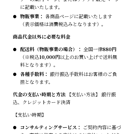
に記載いたします。
物販事業：
各商品ページに記載いたします
お問い合わせ
（表示価格は消費税込みとなります）。
商品代金以外に必要な料金
配送料（物販事業の場合）：
全国一律
880円
（※税込
10,000円
以上のお買い上げで送料無
料となります）。
各種手数料：
銀行振込手数料はお客様のご負
担となります。
代金の支払い時期と方法
【支払い方法】 銀行振
込、クレジットカード決済
【支払い時期】
コンサルティングサービス：
ご契約内容に基づ