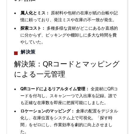
属人化とミス：
原材料や包材の在庫が紙の台帳や記
憶に頼っており、発注ミスや在庫の不一致が発生。
探索コスト：
多種多様な資材がどこにあるか直感的
に分からず、ピッキングや棚卸しに多大な時間を費
やしていた。
解決策
解決策：QRコードとマッピング
による一元管理
QRコードによるリアルタイム管理：
全資材にQRコ
ードを付与し、スキャン一つで入出庫を記録。誰で
も正確な在庫数を即座に把握可能にしました。
ロケーションのマッピング：
倉庫の配置をデジタル
化し、在庫位置をシステム上で可視化。「探す時
間」をゼロにし、作業効率を劇的に向上させまし
た。