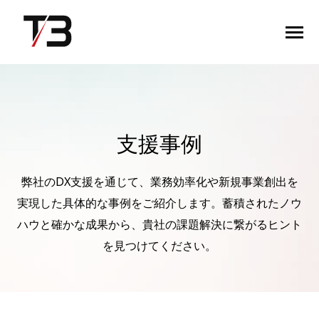
SKIP
TO
CONTENT
Toggle
Menu
TOPページ
支援事例
当社の強み
弊社のDX支援を通じて、業務効率化や新規事業創出を
サービス紹介
実現した具体的な事例をご紹介します。蓄積されたノウ
ハウと確かな成果から、貴社の課題解決に繋がるヒント
事例紹介
を見つけてください。
会社情報
お役立ちコンテンツ